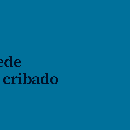
ede
 cribado