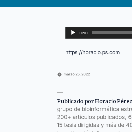
Reproductor
00:00
de
audio
https://horacio.ps.com
marzo 25, 2022
Publicado
Publicado
Etiquetas:
Horacio
Ciencia
codificar
,
por
en
Pérez
y
compuesto
,
Sánchez
tecnología
cribado
,
espacio
,
Publicado por Horacio Pére
horacio
,
grupo de bioinformática est
https
,
puede
,
200+ artículos publicados, 
químico
,
15 tesis dirigidas y más de 
virtual
,
voice