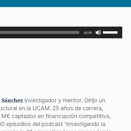
que
puede
codificar
un
compuesto
Utiliza
para
00:00
cribado
las
virtual
teclas
(II)
de
flecha
arriba/abajo
para
aumentar
o
z Sánchez
Investigador y mentor. Dirijo un
disminuir
ructural en la UCAM. 25 años de carrera,
el
6 M€ captados en financiación competitiva,
volumen.
400 episodios del podcast 'Investigando la