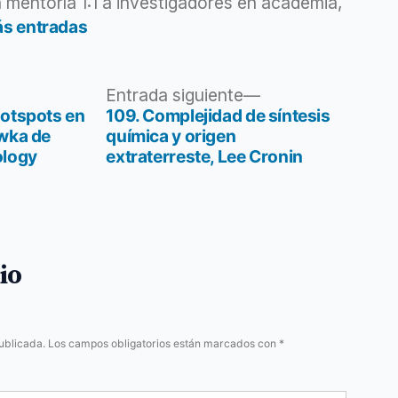
 mentoría 1:1 a investigadores en academia,
ás entradas
Entrada
Entrada siguiente
siguiente:
hotspots en
109. Complejidad de síntesis
ówka de
química y origen
ology
extraterreste, Lee Cronin
io
ublicada.
Los campos obligatorios están marcados con
*