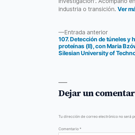
investigación'. Acompaño en
industria o transición.
Ver m
Entrada
Entrada anterior
anterior:
107. Detección de túneles y 
Navegación
proteínas (II), con Maria Bz
Silesian University of Techn
de
entradas
Dejar un comentar
Tu dirección de correo electrónico no será p
Comentario
*