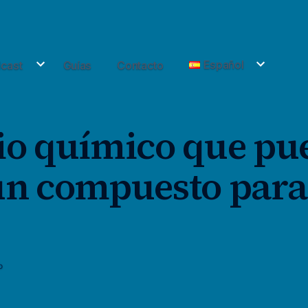
cast
Guías
Contacto
Español
io químico que pu
un compuesto para
en
o
108.
Espacio
químico