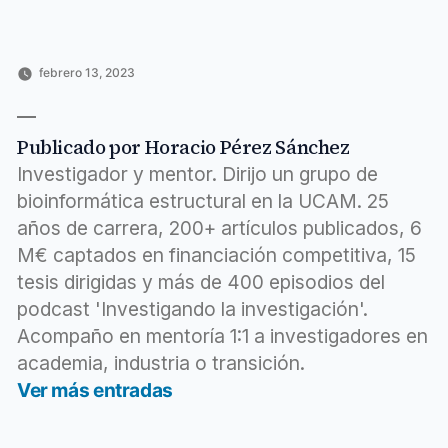
investigación?
audio
febrero 13, 2023
Publicado
Publicado
Etiquetas:
Horacio
Ciencia
apuntas
,
por
en
Pérez
y
conoces
,
Sánchez
tecnología
coste
,
Publicado por Horacio Pérez Sánchez
grupo
,
horacio
,
Investigador y mentor. Dirijo un grupo de
https
,
bioinformática estructural en la UCAM. 25
investigación
,
años de carrera, 200+ artículos publicados, 6
newsletter
,
quieres
,
M€ captados en financiación competitiva, 15
saber
tesis dirigidas y más de 400 episodios del
podcast 'Investigando la investigación'.
Acompaño en mentoría 1:1 a investigadores en
academia, industria o transición.
Ver más entradas