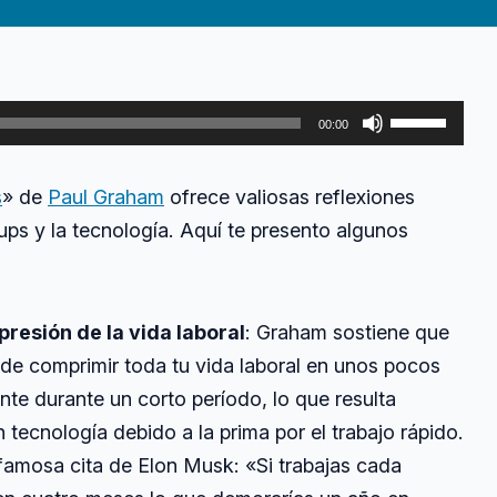
investigación
académica
a
la
innovación
Utiliza
en
00:00
startups:
las
‘Hackers
teclas
&
s
» de
Paul Graham
ofrece valiosas reflexiones
de
Painters’
de
ups y la tecnología. Aquí te presento algunos
flecha
Paul
arriba/abajo
Graham
para
aumentar
resión de la vida laboral
: Graham sostiene que
o
 de comprimir toda tu vida laboral en unos pocos
disminuir
te durante un corto período, lo que resulta
el
 tecnología debido a la prima por el trabajo rápido.
volumen.
a famosa cita de Elon Musk: «Si trabajas cada