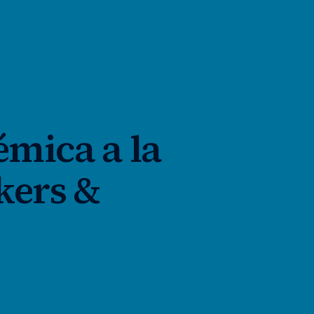
émica a la
kers &