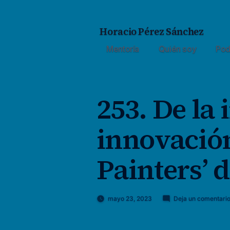
Saltar
al
Horacio Pérez Sánchez
contenido
Mentoría
Quién soy
Pod
253. De la
innovación
Painters’ 
mayo 23, 2023
Deja un comentari
Publicado
Horacio
por
Pérez
Sánchez