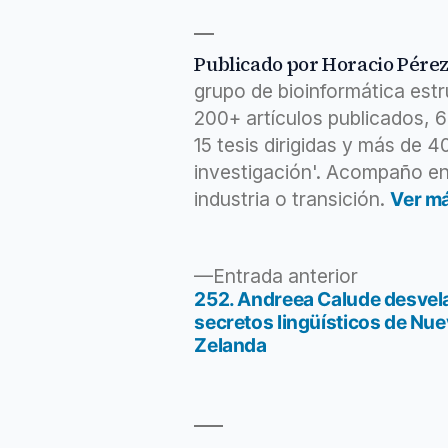
por
en
Pérez
y
graham
,
Sánchez
tecnología
hackers
,
,
Emprendimiento
innovación
,
Publicado por Horacio Pére
científico
investigación
,
grupo de bioinformática est
libro
,
ofrece
,
200+ artículos publicados, 
painters
,
15 tesis dirigidas y más de 
paul
,
startups
investigación'. Acompaño en
industria o transición.
Ver m
Entrada
Entrada anterior
anterior:
252. Andreea Calude desvela
Navegación
secretos lingüísticos de Nu
Zelanda
de
entradas