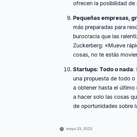
ofrecen la posibilidad de
Pequeñas empresas, g
más preparadas para reso
burocracia que las ralent
Zuckerberg: «Mueve rápi
cosas, no te estás movie
Startups: Todo o nada
:
una propuesta de todo o 
a obtener hasta el último
a hacer solo las cosas q
de oportunidades sobre 
mayo 23, 2023
Publicado
Publicado
Etiquetas:
Horacio
Ciencia
académica
,