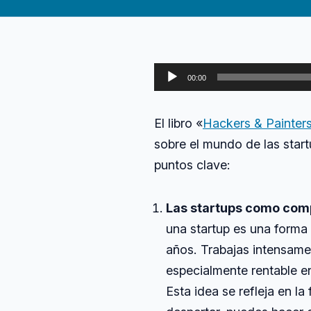
Reproductor
00:00
de
audio
El libro «
Hackers & Painter
sobre el mundo de las start
puntos clave:
Las startups como comp
una startup es una forma
años. Trabajas intensamen
especialmente rentable en
Esta idea se refleja en l