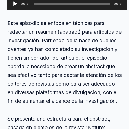
Reproductor
título
00:00
00:00
impactante
de
para
audio
tu
Este episodio se enfoca en técnicas para
artículo
redactar un resumen (abstract) para artículos de
investigación. Partiendo de la base de que los
oyentes ya han completado su investigación y
tienen un borrador del artículo, el episodio
aborda la necesidad de crear un abstract que
sea efectivo tanto para captar la atención de los
editores de revistas como para ser adecuado
en diversas plataformas de divulgación, con el
fin de aumentar el alcance de la investigación.
Se presenta una estructura para el abstract,
basada en ejemplos de la revista ‘Nature’