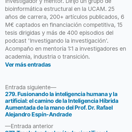
Investigador y mentor. Dirijo un grupo de
impactante
,
bioinformática estructural en la UCAM. 25
redactar
,
años de carrera, 200+ artículos publicados, 6
resumen
,
técnicas
,
M€ captados en financiación competitiva, 15
título
tesis dirigidas y más de 400 episodios del
podcast 'Investigando la investigación'.
Acompaño en mentoría 1:1 a investigadores en
academia, industria o transición.
Ver más entradas
Entrada
Entrada siguiente
siguiente:
279. Fusionando la inteligencia humana y la
Navegación
artificial: el camino de la Inteligencia Híbrida
de
Aumentada de la mano del Prof. Dr. Rafael
Alejandro Espín-Andrade
entradas
Entrada
Entrada anterior