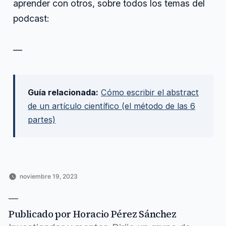
aprender con otros, sobre todos los temas del
podcast:
—
Guía relacionada:
Cómo escribir el abstract
de un artículo científico (el método de las 6
partes)
noviembre 19, 2023
Publicado
Publicado
Etiquetas:
Horacio
Ciencia
abstract
,
por
en
Pérez
y
artículo
,
Sánchez
tecnología
enfoca
,
Publicado por Horacio Pérez Sánchez
episodio
,
escribir
,