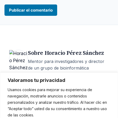
Sobre Horacio Pérez Sánchez
Mentor para investigadores y director
de un grupo de bioinformática
estructural en la UCAM. 25 años de
Valoramos tu privacidad
carrera, 200+ artículos, 6 M€
captados, 15 tesis dirigidas y más de
Usamos cookies para mejorar su experiencia de
400 episodios del podcast
Investigando
navegación, mostrarle anuncios o contenidos
la investigación
.
personalizados y analizar nuestro tráfico. Al hacer clic en
“Aceptar todo” usted da su consentimiento a nuestro uso
Mentoría
·
Quién soy
·
Podcast
·
de las cookies.