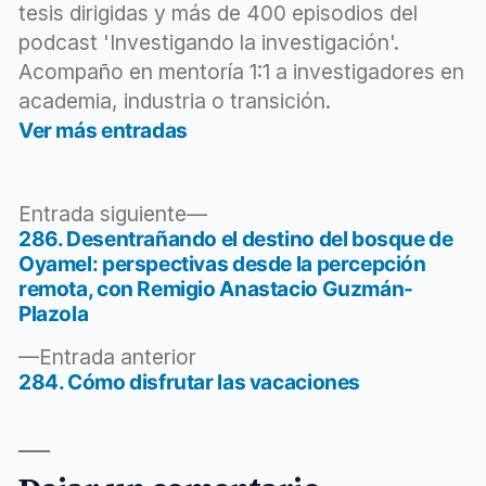
tesis dirigidas y más de 400 episodios del
podcast 'Investigando la investigación'.
Acompaño en mentoría 1:1 a investigadores en
academia, industria o transición.
Ver más entradas
Entrada
Entrada siguiente
siguiente:
286. Desentrañando el destino del bosque de
Navegación
Oyamel: perspectivas desde la percepción
de
remota, con Remigio Anastacio Guzmán-
Plazola
entradas
Entrada
Entrada anterior
anterior:
284. Cómo disfrutar las vacaciones