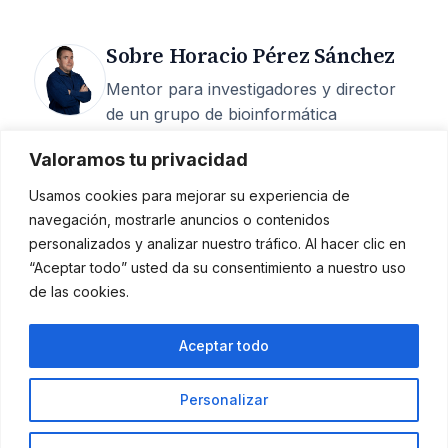
Sobre Horacio Pérez Sánchez
Mentor para investigadores y director
de un grupo de bioinformática
estructural en la UCAM. 25 años de
Valoramos tu privacidad
carrera, 200+ artículos, 6 M€
captados, 15 tesis dirigidas y más de
Usamos cookies para mejorar su experiencia de
400 episodios del podcast
Investigando
navegación, mostrarle anuncios o contenidos
la investigación
.
personalizados y analizar nuestro tráfico. Al hacer clic en
“Aceptar todo” usted da su consentimiento a nuestro uso
Mentoría
·
Quién soy
·
Podcast
·
de las cookies.
Contacto
Aceptar todo
Horacio Pérez Sánchez
Personalizar