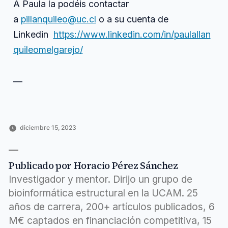
A Paula la podéis contactar
a
pillanquileo@uc.cl
o a su cuenta de
Linkedin
https://www.linkedin.com/in/paulallan
quileomelgarejo/
—
diciembre 15, 2023
Publicado
Publicado
Etiquetas:
Horacio
Ciencia
ciencia
,
por
en
Pérez
y
conversar
,
Sánchez
tecnología
episodio
,
,
Publicado por Horacio Pérez Sánchez
Entrevistas
inspirador
,
a
investigación
,
Investigador y mentor. Dirijo un grupo de
investigadores
investigando
,
,
bioinformática estructural en la UCAM. 25
Ingeniería
paula
,
años de carrera, 200+ artículos publicados, 6
y
placer
,
computación
Propósito
,
M€ captados en financiación competitiva, 15
tenemos