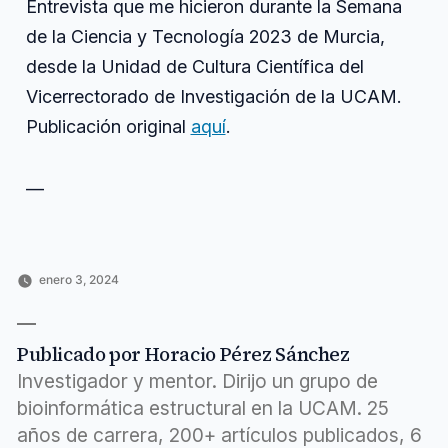
Entrevista que me hicieron durante la Semana
de la Ciencia y Tecnología 2023 de Murcia,
desde la Unidad de Cultura Científica del
Vicerrectorado de Investigación de la UCAM.
Publicación original
aquí
.
—
enero 3, 2024
Publicado
Publicado
Etiquetas:
Horacio
Ciencia
ciencia
,
por
en
Pérez
y
cultura
,
Sánchez
tecnología
desde
,
,
Publicado por Horacio Pérez Sánchez
Publicación
durante
,
científica
entrevista
,
Investigador y mentor. Dirijo un grupo de
hicieron
,
bioinformática estructural en la UCAM. 25
murcia
,
años de carrera, 200+ artículos publicados, 6
semana
,