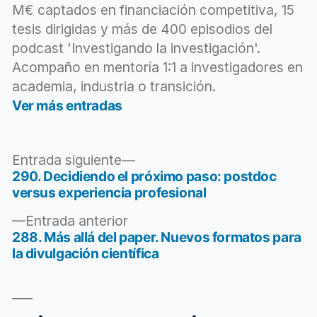
tecnología
,
M€ captados en financiación competitiva, 15
unidad
tesis dirigidas y más de 400 episodios del
podcast 'Investigando la investigación'.
Acompaño en mentoría 1:1 a investigadores en
academia, industria o transición.
Ver más entradas
Entrada
Entrada siguiente
siguiente:
290. Decidiendo el próximo paso: postdoc
Navegación
versus experiencia profesional
de
Entrada
Entrada anterior
entradas
anterior:
288. Más allá del paper. Nuevos formatos para
la divulgación científica