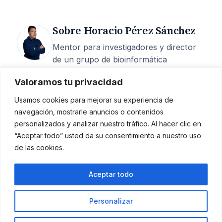
Sobre Horacio Pérez Sánchez
Mentor para investigadores y director
de un grupo de bioinformática
estructural en la UCAM. 25 años de
Valoramos tu privacidad
carrera, 200+ artículos, 6 M€
captados, 15 tesis dirigidas y más de
Usamos cookies para mejorar su experiencia de
400 episodios del podcast
Investigando
navegación, mostrarle anuncios o contenidos
la investigación
.
personalizados y analizar nuestro tráfico. Al hacer clic en
“Aceptar todo” usted da su consentimiento a nuestro uso
Mentoría
·
Quién soy
·
Podcast
·
de las cookies.
Contacto
Aceptar todo
Horacio Pérez Sánchez
Personalizar