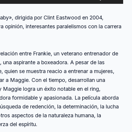
las
teclas
 Baby», dirigida por Clint Eastwood en 2004,
de
a opinión, interesantes paralelismos con la carrera
flecha
arriba/abajo
para
aumentar
 relación entre Frankie, un veterano entrenador de
o
, una aspirante a boxeadora. A pesar de las
disminuir
ie, quien se muestra reacio a entrenar a mujeres,
el
ar a Maggie. Con el tiempo, desarrollan una
volumen.
y Maggie logra un éxito notable en el ring,
ora formidable y apasionada. La película aborda
squeda de redención, la determinación, la lucha
tros aspectos de la naturaleza humana, la
rza del espíritu.