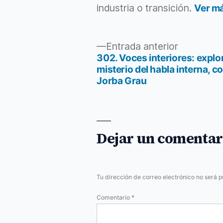
industria o transición.
Ver m
Entrada
Entrada anterior
anterior:
302. Voces interiores: explo
Navegación
misterio del habla interna, c
Jorba Grau
de
entradas
Dejar un comentar
Tu dirección de correo electrónico no será p
Comentario
*