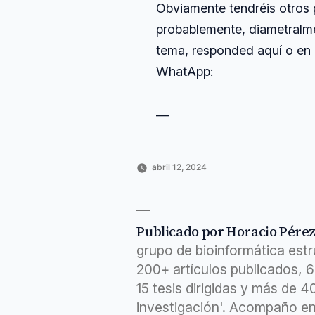
Obviamente tendréis otros 
probablemente, diametralmen
tema, responded aquí o en
WhatApp:
—
abril 12, 2024
Publicado
Publicado
Etiquetas:
Horacio
Carrera
academia
,
por
en
Pérez
investigadora
clint
,
Sánchez
dirigida
,
dollar
,
Publicado por Horacio Pére
eastwood
,
grupo de bioinformática est
million
,
película
,
200+ artículos publicados, 
presenta
,
15 tesis dirigidas y más de 
ring
,
subjetiva
investigación'. Acompaño en