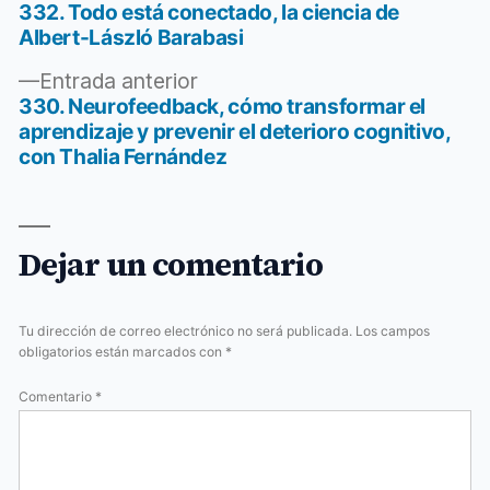
siguiente:
332. Todo está conectado, la ciencia de
Navegación
Albert-László Barabasi
de
Entrada
Entrada anterior
entradas
anterior:
330. Neurofeedback, cómo transformar el
aprendizaje y prevenir el deterioro cognitivo,
con Thalia Fernández
Dejar un comentario
Tu dirección de correo electrónico no será publicada.
Los campos
obligatorios están marcados con
*
Comentario
*