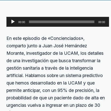
en
Sánchez
urgencias,
predicción
de
Reproductor
recaídas
00:00
00:00
mediante
de
aprendizaje
audio
automático
En este episodio de «Concienciados»,
interpretable
comparto junto a Juan José Hernández
Morante, investigador de la UCAM, los detalles
de una investigación que busca transformar la
gestión sanitaria a través de la inteligencia
artificial. Hablamos sobre un sistema predictivo
que hemos desarrollado en la UCAM y que
permite anticipar, con un 95% de precisión, la
probabilidad de que un paciente dado de alta en
urgencias vuelva a ingresar en un plazo de 30