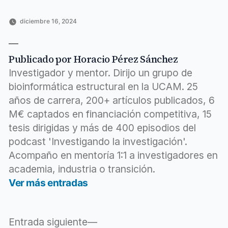
diciembre 16, 2024
Publicado
Publicado
Etiquetas:
Horacio
Emprendimiento
aprendizaje
,
por
en
Pérez
científico
automático
,
Sánchez
concienciados
,
Publicado por Horacio Pérez Sánchez
episodio
,
innovación
,
Investigador y mentor. Dirijo un grupo de
interpretable
,
bioinformática estructural en la UCAM. 25
mediante
,
años de carrera, 200+ artículos publicados, 6
predicción
,
recaídas
,
M€ captados en financiación competitiva, 15
urgencias
tesis dirigidas y más de 400 episodios del
podcast 'Investigando la investigación'.
Acompaño en mentoría 1:1 a investigadores en
academia, industria o transición.
Ver más entradas
Entrada
Entrada siguiente