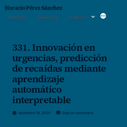
Saltar
Horacio Pérez Sánchez
al
Mentoría
Quién soy
Podcast
contenido
331. Innovación en
urgencias, predicción
de recaídas mediante
aprendizaje
automático
interpretable
en
diciembre 16, 2024
Deja un comentario
Publicado
331.
Horacio
por
Innovación
Pérez