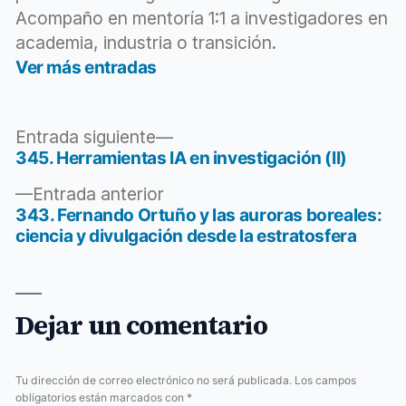
Acompaño en mentoría 1:1 a investigadores en
academia, industria o transición.
Ver más entradas
Entrada
Entrada siguiente
siguiente:
345. Herramientas IA en investigación (II)
Navegación
Entrada
Entrada anterior
de
anterior:
343. Fernando Ortuño y las auroras boreales:
entradas
ciencia y divulgación desde la estratosfera
Dejar un comentario
Tu dirección de correo electrónico no será publicada.
Los campos
obligatorios están marcados con
*