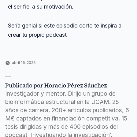
el ser fiel a su motivación.
Sería genial si este episodio corto te inspira a
crear tu propio podcast
abril 15, 2025
Publicado
Publicado
Etiquetas:
Horacio
Ciencia
atención
,
por
en
Pérez
y
claro
,
Sánchez
tecnología
episodio
,
Publicado por Horacio Pérez Sánchez
expresión
,
llama
,
Investigador y mentor. Dirijo un grupo de
motivación
,
bioinformática estructural en la UCAM. 25
mucho
,
años de carrera, 200+ artículos publicados, 6
podcasting
,
realmente
,
M€ captados en financiación competitiva, 15
título
tesis dirigidas y más de 400 episodios del
podcast 'Investigando la investigación'.