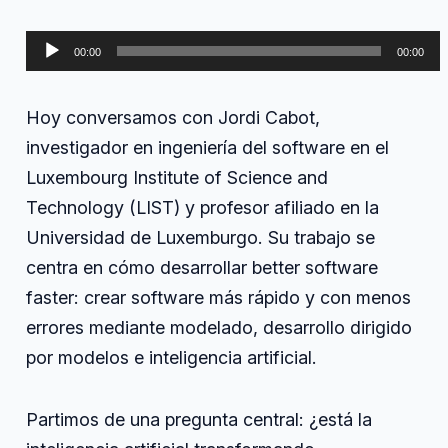
código:
cómo
Reproductor
la
00:00
00:00
IA
de
redefine
audio
la
Hoy conversamos con Jordi Cabot,
ingeniería
del
investigador en ingeniería del software en el
software,
Luxembourg Institute of Science and
con
Jordi
Technology (LIST) y profesor afiliado en la
Cabot
Universidad de Luxemburgo. Su trabajo se
centra en cómo desarrollar better software
faster: crear software más rápido y con menos
errores mediante modelado, desarrollo dirigido
por modelos e inteligencia artificial.
Partimos de una pregunta central: ¿está la