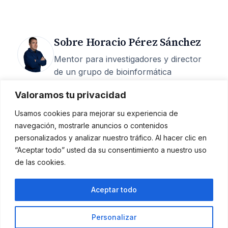
Sobre Horacio Pérez Sánchez
Mentor para investigadores y director
de un grupo de bioinformática
estructural en la UCAM. 25 años de
Valoramos tu privacidad
carrera, 200+ artículos, 6 M€
captados, 15 tesis dirigidas y más de
Usamos cookies para mejorar su experiencia de
400 episodios del podcast
Investigando
navegación, mostrarle anuncios o contenidos
la investigación
.
personalizados y analizar nuestro tráfico. Al hacer clic en
“Aceptar todo” usted da su consentimiento a nuestro uso
Mentoría
·
Quién soy
·
Podcast
·
de las cookies.
Contacto
Aceptar todo
Horacio Pérez Sánchez
Personalizar