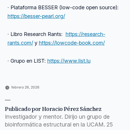
· Plataforma BESSER (low-code open source):
https://besser-pearl.org/
· Libro Research Rants:
https://research-
rants.com/
y
https://lowcode-book.com/
· Grupo en LIST:
https://www.list.lu
febrero 26, 2026
Publicado
Publicado
Etiquetas:
Horacio
Entrevistas
allá
,
por
en
Pérez
a
cabot
,
Sánchez
investigadores
código
,
,
Publicado por Horacio Pérez Sánchez
Ingeniería
conversamos
,
y
ingeniería
,
Investigador y mentor. Dirijo un grupo de
computación
investigador
,
,
bioinformática estructural en la UCAM. 25
Inteligencia
jordi
,