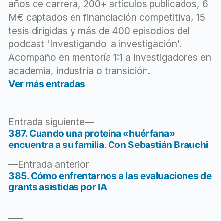
años de carrera, 200+ artículos publicados, 6
artificial
Jordi
Cabot
,
M€ captados en financiación competitiva, 15
redefine
,
tesis dirigidas y más de 400 episodios del
software
podcast 'Investigando la investigación'.
Acompaño en mentoría 1:1 a investigadores en
academia, industria o transición.
Ver más entradas
Entrada
Entrada siguiente
siguiente:
387. Cuando una proteína «huérfana»
Navegación
encuentra a su familia. Con Sebastián Brauchi
de
Entrada
Entrada anterior
entradas
anterior:
385. Cómo enfrentarnos a las evaluaciones de
grants asistidas por IA