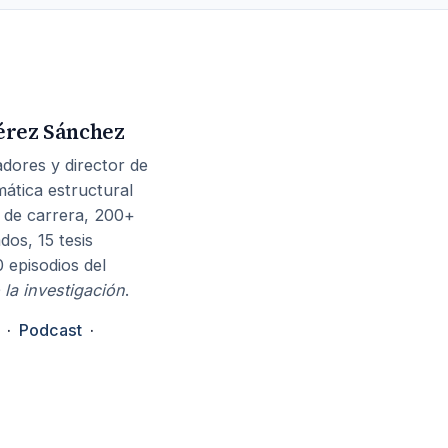
érez Sánchez
dores y director de
mática estructural
 de carrera, 200+
dos, 15 tesis
0 episodios del
 la investigación
.
·
Podcast
·