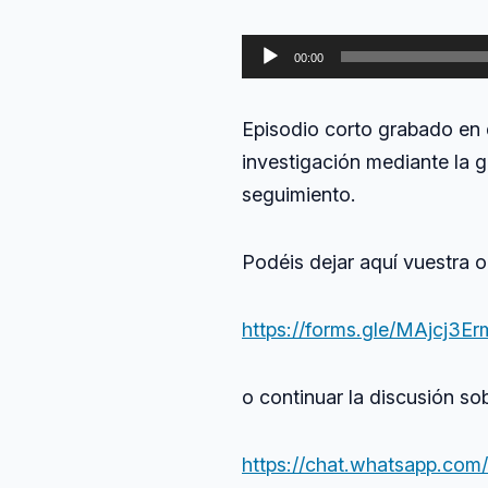
Reproductor
00:00
de
audio
Episodio corto grabado en d
investigación mediante la 
seguimiento.
Podéis dejar aquí vuestra o
https://forms.gle/MAjcj3
o continuar la discusión s
https://chat.whatsapp.c