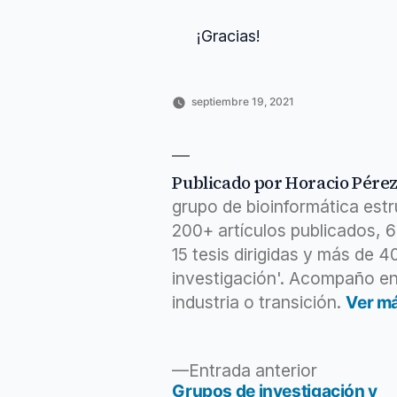
¡Gracias!
septiembre 19, 2021
Publicado
Publicado
Etiquetas:
Horacio
Ciencia
corto
,
por
en
Pérez
y
directo
,
Sánchez
tecnología
episodio
,
explorar
,
Publicado por Horacio Pére
grabación
,
grupo de bioinformática est
grabado
,
ideas
,
200+ artículos publicados, 
investigación
,
15 tesis dirigidas y más de 
mediante
,
podcast
investigación'. Acompaño en
industria o transición.
Ver m
Entrada
Entrada anterior
anterior:
Grupos de investigación y