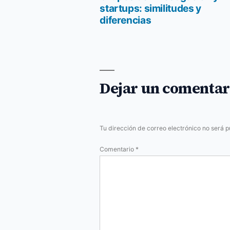
Navegación
startups: similitudes y
diferencias
de
entradas
Dejar un comentar
Tu dirección de correo electrónico no será p
Comentario
*