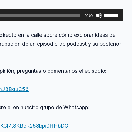
la
grabación
Utiliza
de
00:00
un
las
podcast
teclas
irecto en la calle sobre cómo explorar ideas de
de
grabación de un episodio de podcast y su posterior
flecha
arriba/abajo
para
aumentar
pinión, preguntas o comentarios el episodio:
o
disminuir
ErmJ3BquC56
el
volumen.
obre él en nuestro grupo de Whatsapp:
om/KCl7t8KBcR258bpi0HHbDG