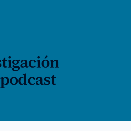
stigación
 podcast