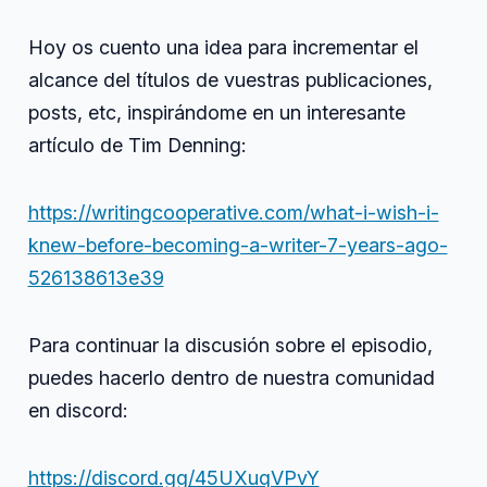
para
audio
llegar
Hoy os cuento una idea para incrementar el
a
más
alcance del títulos de vuestras publicaciones,
audiencia
posts, etc, inspirándome en un interesante
artículo de Tim Denning:
https://writingcooperative.com/what-i-wish-i-
knew-before-becoming-a-writer-7-years-ago-
526138613e39
Para continuar la discusión sobre el episodio,
puedes hacerlo dentro de nuestra comunidad
en discord:
https://discord.gg/45UXuqVPvY