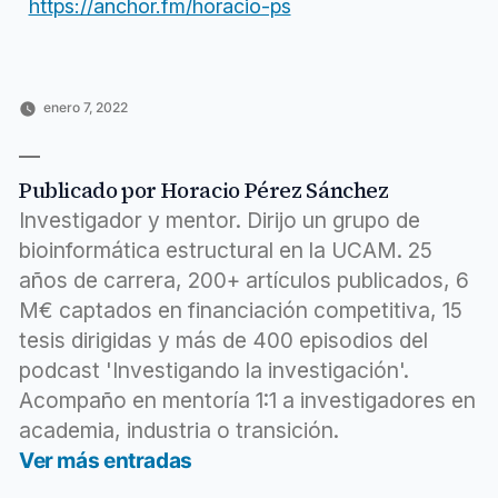
https://anchor.fm/horacio-ps
enero 7, 2022
Publicado
Publicado
Etiquetas:
Horacio
Ciencia
alcance
,
por
en
Pérez
y
artículos
,
Sánchez
tecnología
audiencia
,
Publicado por Horacio Pérez Sánchez
cuento
,
incrementar
,
Investigador y mentor. Dirijo un grupo de
llegar
,
bioinformática estructural en la UCAM. 25
mejorar
,
años de carrera, 200+ artículos publicados, 6
posts
,
título
,
M€ captados en financiación competitiva, 15
títulos
tesis dirigidas y más de 400 episodios del
podcast 'Investigando la investigación'.
Acompaño en mentoría 1:1 a investigadores en
academia, industria o transición.
Ver más entradas