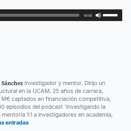
Startup
Utiliza
00:00
las
teclas
de
flecha
arriba/abajo
para
aumentar
o
z Sánchez
Investigador y mentor. Dirijo un
disminuir
ructural en la UCAM. 25 años de carrera,
el
6 M€ captados en financiación competitiva,
volumen.
400 episodios del podcast 'Investigando la
 mentoría 1:1 a investigadores en academia,
ás entradas