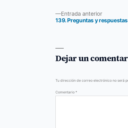
Entrada
Entrada anterior
anterior:
139. Preguntas y respuestas 
Navegación
de
entradas
Dejar un comentar
Tu dirección de correo electrónico no será p
Comentario
*