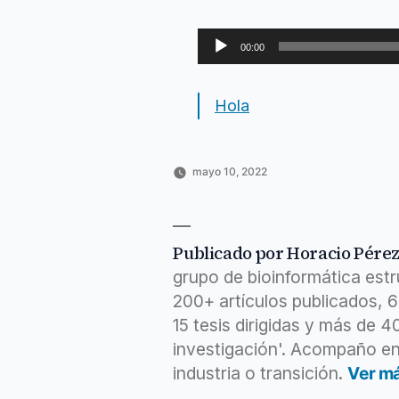
Reproductor
00:00
de
audio
Hola
mayo 10, 2022
Publicado
Publicado
Etiquetas:
Horacio
Emprendimiento
anchor
,
por
en
Pérez
científico
charlas
,
Sánchez
horacio
,
https
,
Publicado por Horacio Pére
lean
,
grupo de bioinformática est
mediante
,
mejora
,
200+ artículos publicados, 
message
,
15 tesis dirigidas y más de 
startup
,
voice
investigación'. Acompaño en
industria o transición.
Ver m