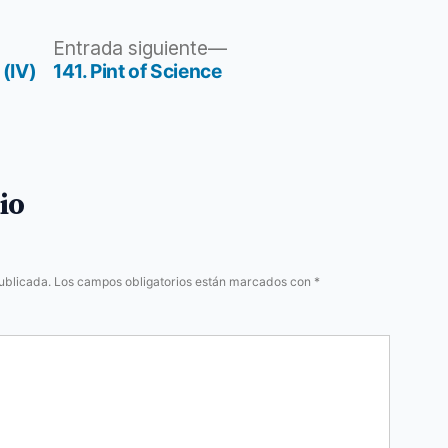
Entrada
Entrada siguiente
siguiente:
(IV)
141. Pint of Science
io
ublicada.
Los campos obligatorios están marcados con
*