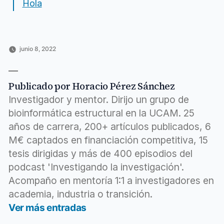
Hola
junio 8, 2022
Publicado
Publicado
Etiquetas:
Horacio
Inteligencia
anchor
,
por
en
Pérez
artificial
cribado
,
Sánchez
horacio
,
Publicado por Horacio Pérez Sánchez
https
,
learning
,
Investigador y mentor. Dirijo un grupo de
machine
,
bioinformática estructural en la UCAM. 25
message
,
años de carrera, 200+ artículos publicados, 6
virtual
,
voice
M€ captados en financiación competitiva, 15
tesis dirigidas y más de 400 episodios del
podcast 'Investigando la investigación'.
Acompaño en mentoría 1:1 a investigadores en
academia, industria o transición.
Ver más entradas