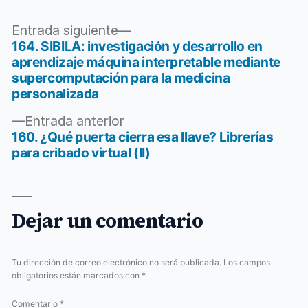
Entrada
Entrada siguiente
siguiente:
164. SIBILA: investigación y desarrollo en
Navegación
aprendizaje máquina interpretable mediante
de
supercomputación para la medicina
personalizada
entradas
Entrada
Entrada anterior
anterior:
160. ¿Qué puerta cierra esa llave? Librerías
para cribado virtual (II)
Dejar un comentario
Tu dirección de correo electrónico no será publicada.
Los campos
obligatorios están marcados con
*
Comentario
*