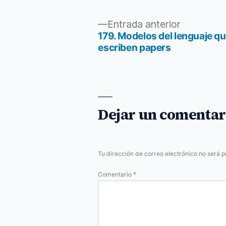
Entrada
Entrada anterior
anterior:
179. Modelos del lenguaje q
Navegación
escriben papers
de
entradas
Dejar un comentar
Tu dirección de correo electrónico no será p
Comentario
*