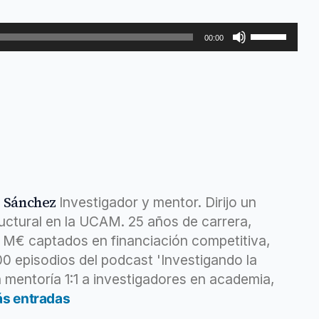
productividad
Utiliza
00:00
las
teclas
de
flecha
arriba/abajo
para
aumentar
o
z Sánchez
Investigador y mentor. Dirijo un
disminuir
ructural en la UCAM. 25 años de carrera,
el
6 M€ captados en financiación competitiva,
volumen.
400 episodios del podcast 'Investigando la
 mentoría 1:1 a investigadores en academia,
ás entradas