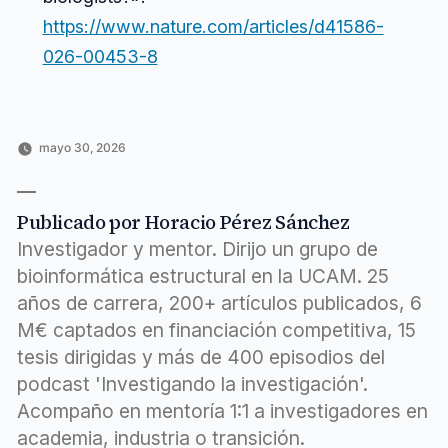
https://www.nature.com/articles/d41586-
026-00453-8
mayo 30, 2026
Publicado
Publicado
Horacio
Uncategorized
por
en
Pérez
Sánchez
Publicado por Horacio Pérez Sánchez
Investigador y mentor. Dirijo un grupo de
bioinformática estructural en la UCAM. 25
años de carrera, 200+ artículos publicados, 6
M€ captados en financiación competitiva, 15
tesis dirigidas y más de 400 episodios del
podcast 'Investigando la investigación'.
Acompaño en mentoría 1:1 a investigadores en
academia, industria o transición.