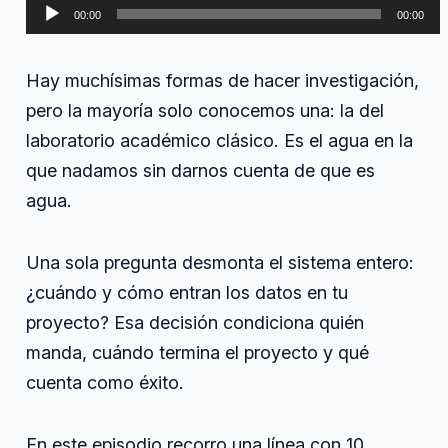
Reproductor
infinito,
00:00
00:00
la
de
revolución
audio
que
Hay muchísimas formas de hacer investigación,
nadie
ve
pero la mayoría solo conocemos una: la del
venir
laboratorio académico clásico. Es el agua en la
en
la
que nadamos sin darnos cuenta de que es
ciencia
agua.
Una sola pregunta desmonta el sistema entero:
¿cuándo y cómo entran los datos en tu
proyecto? Esa decisión condiciona quién
manda, cuándo termina el proyecto y qué
cuenta como éxito.
En este episodio recorro una línea con 10