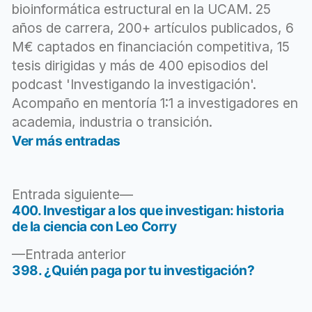
bioinformática estructural en la UCAM. 25
años de carrera, 200+ artículos publicados, 6
M€ captados en financiación competitiva, 15
tesis dirigidas y más de 400 episodios del
podcast 'Investigando la investigación'.
Acompaño en mentoría 1:1 a investigadores en
academia, industria o transición.
Ver más entradas
Entrada
Entrada siguiente
siguiente:
400. Investigar a los que investigan: historia
Navegación
de la ciencia con Leo Corry
de
Entrada
Entrada anterior
entradas
anterior:
398. ¿Quién paga por tu investigación?