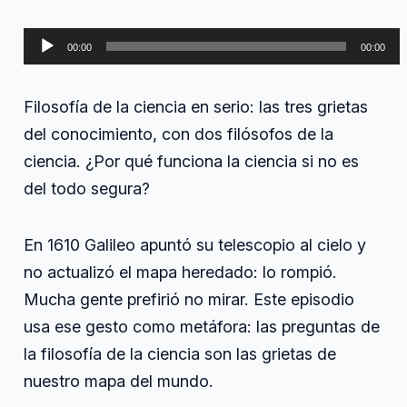
ciencia,
las
Reproductor
tres
00:00
00:00
grietas
de
del
audio
conocimiento.
Filosofía de la ciencia en serio: las tres grietas
Con
Alfredo
del conocimiento, con dos filósofos de la
Marcos
ciencia. ¿Por qué funciona la ciencia si no es
y
María
del todo segura?
de
Paz
En 1610 Galileo apuntó su telescopio al cielo y
no actualizó el mapa heredado: lo rompió.
Mucha gente prefirió no mirar. Este episodio
usa ese gesto como metáfora: las preguntas de
la filosofía de la ciencia son las grietas de
nuestro mapa del mundo.