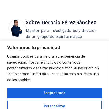
Sobre Horacio Pérez Sánchez
Mentor para investigadores y director
de un grupo de bioinformática
estructural en la UCAM. 25 años de
Valoramos tu privacidad
carrera, 200+ artículos, 6 M€
captados, 15 tesis dirigidas y más de
Usamos cookies para mejorar su experiencia de
400 episodios del podcast
Investigando
navegación, mostrarle anuncios o contenidos
la investigación
.
personalizados y analizar nuestro tráfico. Al hacer clic en
“Aceptar todo” usted da su consentimiento a nuestro uso
Mentoría
·
Quién soy
·
Podcast
·
de las cookies.
Contacto
Aceptar todo
Horacio Pérez Sánchez
Personalizar