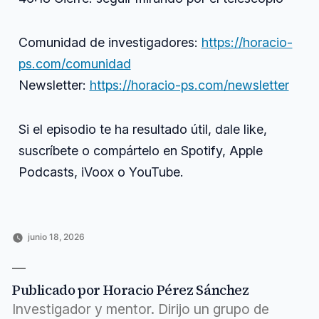
Comunidad de investigadores:
https://horacio-
ps.com/comunidad
Newsletter:
https://horacio-ps.com/newsletter
Si el episodio te ha resultado útil, dale like,
suscríbete o compártelo en Spotify, Apple
Podcasts, iVoox o YouTube.
junio 18, 2026
Publicado
Publicado
Horacio
Uncategorized
por
en
Pérez
Sánchez
Publicado por Horacio Pérez Sánchez
Investigador y mentor. Dirijo un grupo de