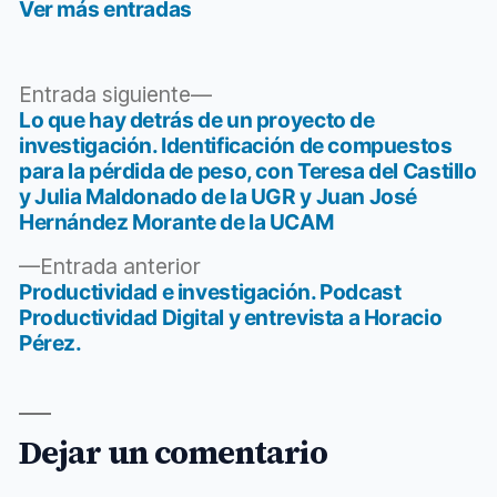
Ver más entradas
Entrada
Entrada siguiente
siguiente:
Lo que hay detrás de un proyecto de
Navegación
investigación. Identificación de compuestos
de
para la pérdida de peso, con Teresa del Castillo
y Julia Maldonado de la UGR y Juan José
entradas
Hernández Morante de la UCAM
Entrada
Entrada anterior
anterior:
Productividad e investigación. Podcast
Productividad Digital y entrevista a Horacio
Pérez.
Dejar un comentario