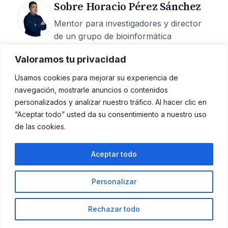
Sobre Horacio Pérez Sánchez
Mentor para investigadores y director
de un grupo de bioinformática
estructural en la UCAM. 25 años de
Valoramos tu privacidad
carrera, 200+ artículos, 6 M€
captados, 15 tesis dirigidas y más de
Usamos cookies para mejorar su experiencia de
400 episodios del podcast
Investigando
navegación, mostrarle anuncios o contenidos
la investigación
.
personalizados y analizar nuestro tráfico. Al hacer clic en
“Aceptar todo” usted da su consentimiento a nuestro uso
Mentoría
·
Quién soy
·
Podcast
·
de las cookies.
Contacto
Aceptar todo
Horacio Pérez Sánchez
Personalizar
Rechazar todo