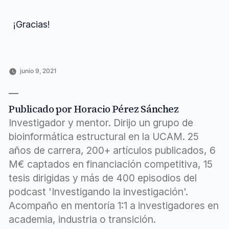
¡Gracias!
junio 9, 2021
Publicado
Publicado
Etiquetas:
Horacio
Biología
albert
,
por
en
Pérez
y
alzheimer
,
Sánchez
salud
Ana
,
Publicado por Horacio Pérez Sánchez
Entrevistas
María
a
Cuervo
,
Investigador y mentor. Dirijo un grupo de
investigadores
cuervo
,
bioinformática estructural en la UCAM. 25
desarrollo
,
años de carrera, 200+ artículos publicados, 6
einstein
,
fármacos
,
M€ captados en financiación competitiva, 15
grupo
,
tesis dirigidas y más de 400 episodios del
investigación
,
maría
podcast 'Investigando la investigación'.
Acompaño en mentoría 1:1 a investigadores en
academia, industria o transición.