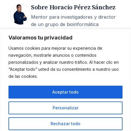
Sobre Horacio Pérez Sánchez
Mentor para investigadores y director
de un grupo de bioinformática
estructural en la UCAM. 25 años de
Valoramos tu privacidad
carrera, 200+ artículos, 6 M€
captados, 15 tesis dirigidas y más de
Usamos cookies para mejorar su experiencia de
400 episodios del podcast
Investigando
navegación, mostrarle anuncios o contenidos
la investigación
.
personalizados y analizar nuestro tráfico. Al hacer clic en
“Aceptar todo” usted da su consentimiento a nuestro uso
Mentoría
·
Quién soy
·
Podcast
·
de las cookies.
Contacto
Aceptar todo
Horacio Pérez Sánchez
Personalizar
Rechazar todo