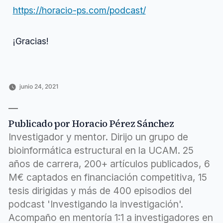
https://horacio-ps.com/podcast/
¡Gracias!
junio 24, 2021
Publicado
Publicado
Etiquetas:
Horacio
Carrera
academia
,
por
en
Pérez
investigadora
alternativas
,
,
Sánchez
Entrevistas
carreras
,
Publicado por Horacio Pérez Sánchez
a
científicas
,
investigadores
claro
,
Investigador y mentor. Dirijo un grupo de
existe
,
bioinformática estructural en la UCAM. 25
fuera
,
años de carrera, 200+ artículos publicados, 6
Manolo
Castellano
,
M€ captados en financiación competitiva, 15
mucho
,
tesis dirigidas y más de 400 episodios del
vida
podcast 'Investigando la investigación'.
Acompaño en mentoría 1:1 a investigadores en