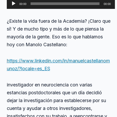
Reproductor
científicas
00:00
00:00
alternativas
de
con
audio
Manolo
¿Existe la vida fuera de la Academia? ¡Claro que
Castellano
sí! Y de mucho tipo y más de lo que piensa la
mayoría de la gente. Eso es lo que hablamos
hoy con Manolo Castellano:
https://www.linkedin.com/in/manuelcastellanom
unoz/?locale=es_ES
investigador en neurociencia con varias
estancias postdoctorales que un día decidió
dejar la investigación para establecerse por su
cuenta y ayudar a otros investigadores,
insatisfechos con su trabajo, a reencontrarse y