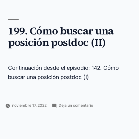
elegir
Sánchez
tecnología
elegir
,
Soto
afiliación
horacio
,
postdoctoral
https
,
message
,
199. Cómo buscar una
newsletter
,
postdoctoral
,
posición postdoc (II)
tienes
,
voice
Continuación desde el episodio: 142. Cómo
buscar una posición postdoc (I)
en
noviembre 17, 2022
Deja un comentario
Publicado
Publicado
Etiquetas:
199.
Horacio
Carrera
apuntado
,
por
en
Cómo
Pérez
investigadora
buscar
,
buscar
Sánchez
continuación
,
una
cuando
,
posición
desde
,