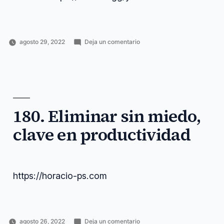
en
agosto 29, 2022
Deja un comentario
Publicado
Publicado
Etiquetas:
181.
Horacio
Inteligencia
artificial
,
por
en
La
Pérez
artificial
comunidad
,
letra
Sánchez
discord
,
pequeña
horacio
,
de
https
,
la
inteligencia
,
inteligencia
180. Eliminar sin miedo,
letra
,
artificial
pequeña
,
clave en productividad
voice
,
yenevtezdk
https://horacio-ps.com
en
agosto 26, 2022
Deja un comentario