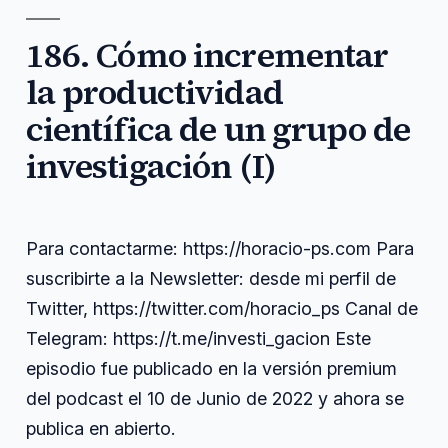
cuántica,
y
Elisabeth
con
computación
Ortega
Elisabeth
186. Cómo incrementar
Carrasco
,
Ortega
hpcnow
,
la productividad
Carrasco
https
,
linkedin
,
científica de un grupo de
ortega
,
simulación
investigación (I)
Para contactarme: https://horacio-ps.com Para
suscribirte a la Newsletter: desde mi perfil de
Twitter, https://twitter.com/horacio_ps Canal de
Telegram: https://t.me/investi_gacion Este
episodio fue publicado en la versión premium
del podcast el 10 de Junio de 2022 y ahora se
publica en abierto.