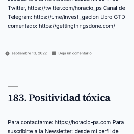
Twitter, https://twitter.com/horacio_ps Canal de
Telegram: https://t.me/investi_gacion Libro GTD
comentado: https://gettingthingsdone.com/
en
septiembre 13, 2022
Deja un comentario
Publicado
Publicado
Etiquetas:
184.
Horacio
Ciencia
contactarme
,
por
en
Cómo
Pérez
y
correo
,
gestionar
Sánchez
tecnología
electrónico
,
el
gestionar
,
correo
horacio
,
electrónico
https
,
en
183. Positividad tóxica
investigación
,
los
newsletter
,
proyectos
proyectos
,
de
suscribirte
investigación
Para contactarme: https://horacio-ps.com Para
suscribirte a la Newsletter: desde mi perfil de