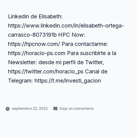
Linkedin de Elisabeth:
https://www.linkedin.com/in/elisabeth-ortega-
carrasco-8073191b HPC Now:
https://hpcnow.com/ Para contactarme:
https://horacio-ps.com Para suscribirte a la
Newsletter: desde mi perfil de Twitter,
https://twitter.com/horacio_ps Canal de
Telegram: https://t.me/investi_gacion
en
septiembre 22, 2022
Deja un comentario
Publicado
Publicado
Etiquetas:
187.
Horacio
Entrevistas
carrasco
,
por
en
Simulación
Pérez
a
computación
,
en
Sánchez
investigadores
cuántica
,
,
computación
Ingeniería
elisabeth
,