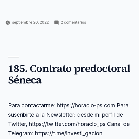
en
septiembre 20, 2022
2 comentarios
Publicado
Publicado
Etiquetas:
186.
Horacio
Ciencia
científica
,
por
en
Cómo
Pérez
y
contactarme
,
incrementar
Sánchez
tecnología
grupo
,
la
horacio
,
productividad
https
,
científica
incrementar
,
de
185. Contrato predoctoral
investigación
,
un
newsletter
,
Séneca
grupo
productividad
,
de
suscribirte
investigación
(I)
Para contactarme: https://horacio-ps.com Para
suscribirte a la Newsletter: desde mi perfil de
Twitter, https://twitter.com/horacio_ps Canal de
Telegram: https://t.me/investi_gacion