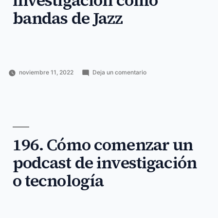
investigación como
proyectos
voice
bandas de Jazz
en
noviembre 11, 2022
Deja un comentario
Publicado
Publicado
Etiquetas:
197.
Horacio
Ciencia
apuntas
,
por
en
Grupos
Pérez
y
bandas
,
de
Sánchez
tecnología
grupos
,
investigación
investigación
,
como
jazz
,
bandas
newsletter
,
de
196. Cómo comenzar un
podcast
,
Jazz
quieres
,
podcast de investigación
saber
,
sobre
o tecnología