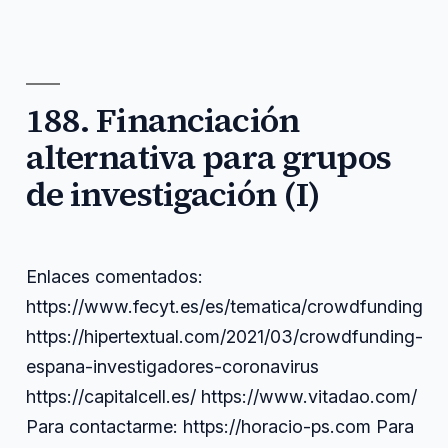
por
en
Financiación
Pérez
y
comentados
,
alternativa
Sánchez
grants
enlaces
,
para
financiación
,
grupos
grupos
,
de
investigación
,
investigación
188. Financiación
research
,
(II)
think
,
alternativa para grupos
thread
,
tokenized
de investigación (I)
Enlaces comentados:
https://www.fecyt.es/es/tematica/crowdfunding
https://hipertextual.com/2021/03/crowdfunding-
espana-investigadores-coronavirus
https://capitalcell.es/ https://www.vitadao.com/
Para contactarme: https://horacio-ps.com Para