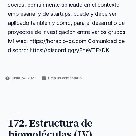
socios, comúnmente aplicado en el contexto
empresarial y de startups, puede y debe ser
aplicado también y cómo, para el desarrollo de
proyectos de investigación entre varios grupos.
Mi web: https://horacio-ps.com Comunidad de
discord: https://discord.gg/yEneVTEzDK
en
junio 24, 2022
Deja un comentario
Publicado
Publicado
Etiquetas:
173.
Horacio
Ciencia
aplicado
,
por
en
Pacto
Pérez
y
comúnmente
,
de
Sánchez
tecnología
concepto
,
socios
contexto
,
entre
entre
,
grupos
grupos
,
de
172. Estructura de
hablo
,
investigación
investigación
,
biomoléculas (IV).
pacto
,
socios