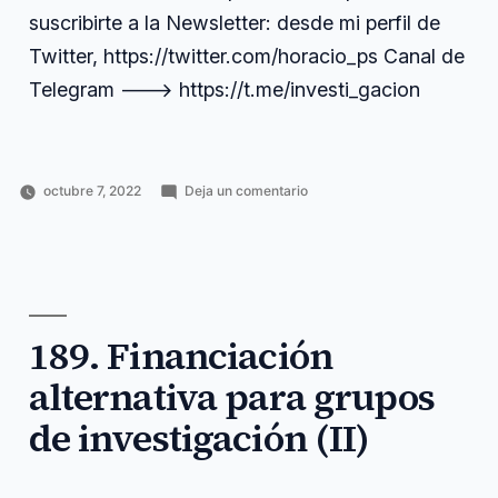
suscribirte a la Newsletter: desde mi perfil de
Twitter, https://twitter.com/horacio_ps Canal de
Telegram ---> https://t.me/investi_gacion
en
octubre 7, 2022
Deja un comentario
Publicado
Publicado
Etiquetas:
190.
Horacio
Ciencia
contactarme
,
por
en
Supremacía
Pérez
y
cuántica
,
cuántica
Sánchez
tecnología
desde
,
y
futuros
,
futuros
newsletter
,
tests
perfil
,
de
189. Financiación
supremacía
,
Turing
suscribirte
,
alternativa para grupos
tests
,
turing
de investigación (II)