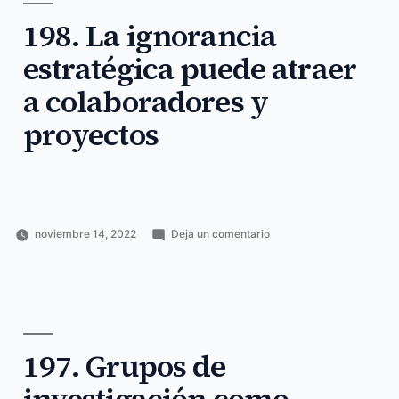
postdoc
episodio
,
(II)
198. La ignorancia
estés
,
posición
,
estratégica puede atraer
postdoc
,
sabrás
a colaboradores y
proyectos
en
noviembre 14, 2022
Deja un comentario
Publicado
Publicado
Etiquetas:
198.
Horacio
Ciencia
atraer
,
por
en
La
Pérez
y
colaboradores
,
ignorancia
Sánchez
tecnología
estratégica
,
estratégica
https
,
puede
ignorancia
,
atraer
message
,
a
197. Grupos de
newsletter
,
colaboradores
proyectos
,
y
puede
,