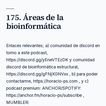
enlaces
,
quimioinformática
https
,
podcast
,
175. Áreas de la
quimioinformática
,
relevantes
,
bioinformática
torno
,
yenevtezdk
Enlaces relevantes; a) comunidad de discord en
torno a este podcast,
https://discord.gg/yEneVTEzDK y comunidad
discord de bioinformática estructural,
https://discord.gg/gFNjXGNVxx , b) para poder
contactarme, https://horacio-ps.com , y c)
podcast premium: ANCHOR/SPOTIFY:
https://anchor.fm/horacio-ps/subscribe ,
MUMBLER: