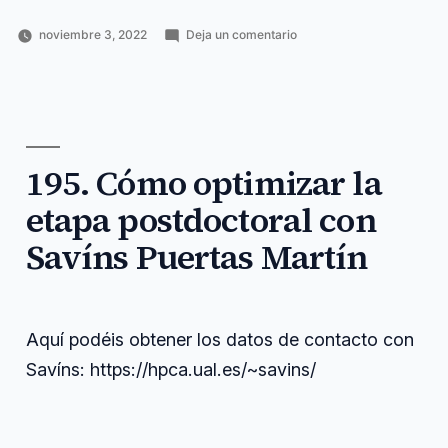
en
noviembre 3, 2022
Deja un comentario
Publicado
Publicado
Etiquetas:
196.
Horacio
Ciencia
anchor
,
por
en
Cómo
Pérez
y
comenzar
,
comenzar
Sánchez
tecnología
horacio
,
un
https
,
podcast
investigación
,
de
message
,
investigación
195. Cómo optimizar la
newsletter
,
o
podcast
,
etapa postdoctoral con
tecnología
tecnología
,
voice
Savíns Puertas Martín
Aquí podéis obtener los datos de contacto con
Savíns: https://hpca.ual.es/~savins/