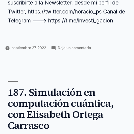
suscribirte a la Newsletter: desde mi perfil de
Twitter, https://twitter.com/horacio_ps Canal de
Telegram ---> https://t.me/investi_gacion
en
septiembre 27, 2022
Deja un comentario
Publicado
Publicado
Etiquetas:
188.
Horacio
Carrera
alternativa
,
por
en
Financiación
Pérez
investigadora
comentados
,
,
alternativa
Sánchez
Financiación
crowdfunding
,
para
y
enlaces
,
grupos
grants
fecyt
,
de
financiación
,
investigación
187. Simulación en
grupos
,
(I)
https
,
computación cuántica,
investigación
,
tematica
con Elisabeth Ortega
Carrasco