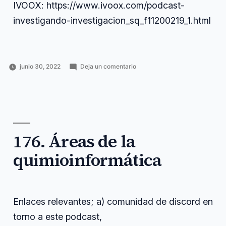
IVOOX: https://www.ivoox.com/podcast-
investigando-investigacion_sq_f11200219_1.html
en
junio 30, 2022
Deja un comentario
Publicado
Publicado
Etiquetas:
177.
Horacio
Carrera
carrera
,
por
en
Especialización
Pérez
investigadora
comunidad
,
en
Sánchez
enlaces
,
bio-
especialización
,
quimio-
informática
,
informática
investigadora
,
a
176. Áreas de la
largo
,
largo
plazo
,
quimioinformática
plazo
quimio
,
y
relevantes
carrera
investigadora
Enlaces relevantes; a) comunidad de discord en
torno a este podcast,