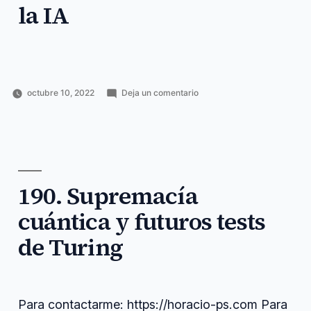
la IA
en
octubre 10, 2022
Deja un comentario
Publicado
Publicado
Etiquetas:
191.
Horacio
Inteligencia
anchor
,
por
en
Las
Pérez
artificial
contextos
,
grandes
Sánchez
grandes
,
oportunidades
horacio
,
en
https
,
los
lineales
,
contextos
190. Supremacía
message
,
no
newsletter
,
cuántica y futuros tests
lineales
oportunidades
,
de
voice
de Turing
la
IA
Para contactarme: https://horacio-ps.com Para