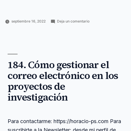
en
septiembre 16, 2022
Deja un comentario
Publicado
Publicado
Etiquetas:
185.
Horacio
Ciencia
contactarme
,
por
en
Contrato
Pérez
y
contrato
,
predoctoral
Sánchez
tecnología
desde
,
Séneca
horacio
,
https
,
newsletter
,
184. Cómo gestionar el
perfil
,
predoctoral
,
correo electrónico en los
séneca
,
suscribirte
proyectos de
investigación
Para contactarme: https://horacio-ps.com Para
suscribirte a la Newsletter: desde mi perfil de