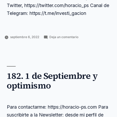
Twitter, https://twitter.com/horacio_ps Canal de
Telegram: https://t.me/investi_gacion
en
septiembre 6, 2022
Deja un comentario
Publicado
Publicado
Etiquetas:
183.
Horacio
Ciencia
contactarme
,
por
en
Positividad
Pérez
y
desde
,
tóxica
Sánchez
tecnología
horacio
,
https
,
newsletter
,
perfil
,
182. 1 de Septiembre y
positividad
,
suscribirte
,
optimismo
tóxica
,
twitter
Para contactarme: https://horacio-ps.com Para
suscribirte a la Newsletter: desde mi perfil de