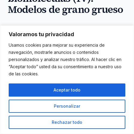
Modelos de grano grueso
Enlaces relevantes; a) comunidad de discord en
Valoramos tu privacidad
torno a este podcast,
Usamos cookies para mejorar su experiencia de
https://discord.gg/yEneVTEzDK y comunidad
navegación, mostrarle anuncios o contenidos
personalizados y analizar nuestro tráfico. Al hacer clic en
discord de bioinformática estructural,
“Aceptar todo” usted da su consentimiento a nuestro uso
https://discord.gg/gFNjXGNVxx , b) para poder
de las cookies.
contactarme, https://horacio-ps.com , y c)
podcast premium:
Aceptar todo
https://mumbler.io/investigandolainvestigacion
Personalizar
Rechazar todo
en
junio 23, 2022
Deja un comentario
Publicado
Publicado
Etiquetas:
172.
Horacio
Ciencia
biomoléculas
,