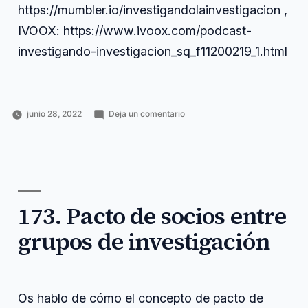
https://mumbler.io/investigandolainvestigacion ,
IVOOX: https://www.ivoox.com/podcast-
investigando-investigacion_sq_f11200219_1.html
en
junio 28, 2022
Deja un comentario
Publicado
Publicado
Etiquetas:
175.
Horacio
Ciencia
áreas
,
por
en
Áreas
Pérez
y
bioinformática
,
de
Sánchez
tecnología
comunidad
,
la
discord
,
bioinformática
enlaces
,
https
,
173. Pacto de socios entre
podcast
,
relevantes
,
grupos de investigación
torno
,
yenevtezdk
Os hablo de cómo el concepto de pacto de