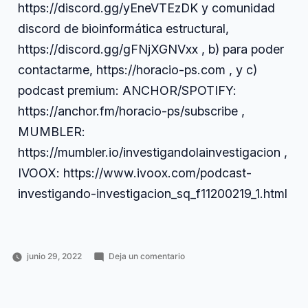
https://discord.gg/yEneVTEzDK y comunidad
discord de bioinformática estructural,
https://discord.gg/gFNjXGNVxx , b) para poder
contactarme, https://horacio-ps.com , y c)
podcast premium: ANCHOR/SPOTIFY:
https://anchor.fm/horacio-ps/subscribe ,
MUMBLER:
https://mumbler.io/investigandolainvestigacion ,
IVOOX: https://www.ivoox.com/podcast-
investigando-investigacion_sq_f11200219_1.html
en
junio 29, 2022
Deja un comentario
Publicado
Publicado
Etiquetas:
176.
Horacio
Ciencia
áreas
,
por
en
Áreas
Pérez
y
comunidad
,
de
Sánchez
tecnología
discord
,
la