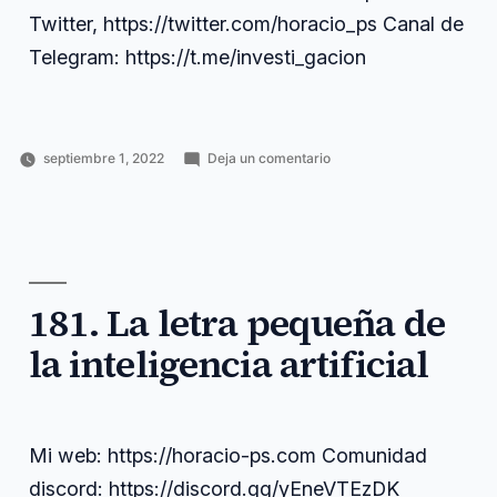
Twitter, https://twitter.com/horacio_ps Canal de
Telegram: https://t.me/investi_gacion
en
septiembre 1, 2022
Deja un comentario
Publicado
Publicado
Etiquetas:
182.
Horacio
Ciencia
contactarme
,
por
en
1
Pérez
y
desde
,
de
Sánchez
tecnología
horacio
,
Septiembre
https
,
y
newsletter
,
optimismo
optimismo
,
181. La letra pequeña de
perfil
,
septiembre
,
la inteligencia artificial
suscribirte
,
twitter
Mi web: https://horacio-ps.com Comunidad
discord: https://discord.gg/yEneVTEzDK