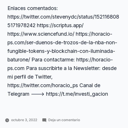
Enlaces comentados:
https://twitter.com/stevenydc/status/152116808
5171978242 https://scriptus.app/
https://www.sciencefund.io/ https://horacio-
ps.com/ser-duenos-de-trozos-de-la-nba-non-
fungible-tokens-y-blockchain-con-iluminada-
baturone/ Para contactarme: https://horacio-
ps.com Para suscribirte a la Newsletter: desde
mi perfil de Twitter,
https://twitter.com/horacio_ps Canal de
Telegram ---> https://t.me/investi_gacion
en
octubre 3, 2022
Deja un comentario
Publicado
Publicado
Etiquetas:
189.
Horacio
Financiación
alternativa
,