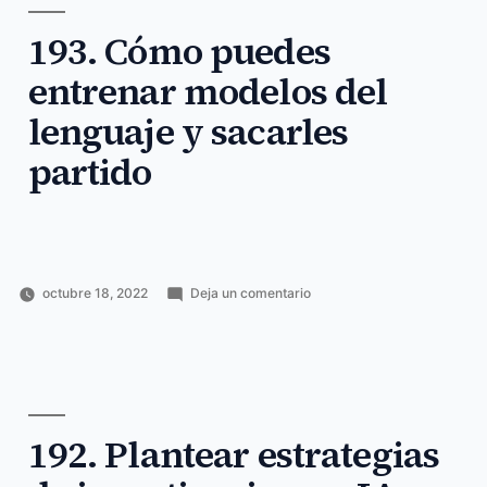
óptima
óptima
,
de
193. Cómo puedes
podcast
,
podcast
quieres
,
entrenar modelos del
de
saber
,
investigación
tienes
lenguaje y sacarles
partido
en
octubre 18, 2022
Deja un comentario
Publicado
Publicado
Etiquetas:
193.
Horacio
Ciencia
entrenar
,
por
en
Cómo
Pérez
y
https
,
puedes
Sánchez
tecnología
lenguaje
,
entrenar
message
,
modelos
modelos
,
del
newsletter
,
lenguaje
192. Plantear estrategias
partido
,
y
puedes
,
sacarles
sacarles
,