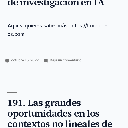
de investigacion en IA
partido
voice
Aquí si quieres saber más: https://horacio-
ps.com
en
octubre 15, 2022
Deja un comentario
Publicado
Publicado
Etiquetas:
192.
Horacio
Inteligencia
anchor
,
por
en
Plantear
Pérez
artificial
estrategias
,
estrategias
Sánchez
horacio
,
de
https
,
investigacion
investigacion
,
en
message
,
IA
191. Las grandes
plantear
,
quieres
,
oportunidades en los
saber
,
voice
contextos no lineales de